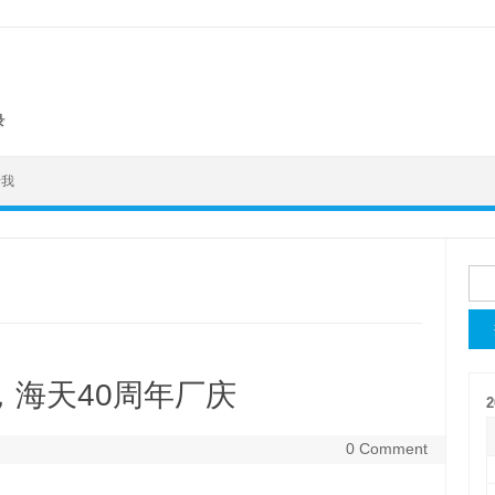
录
于我
搜
索
，海天40周年厂庆
2
0 Comment