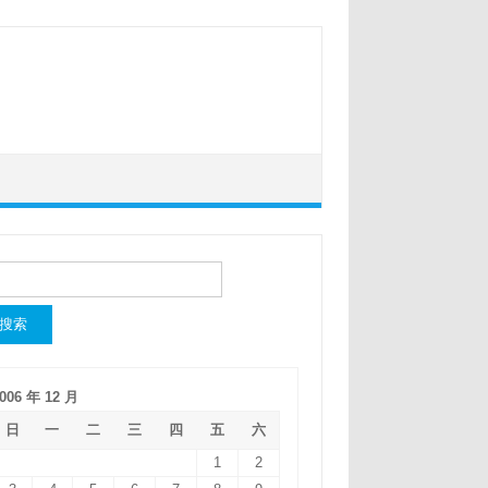
：
006 年 12 月
日
一
二
三
四
五
六
1
2