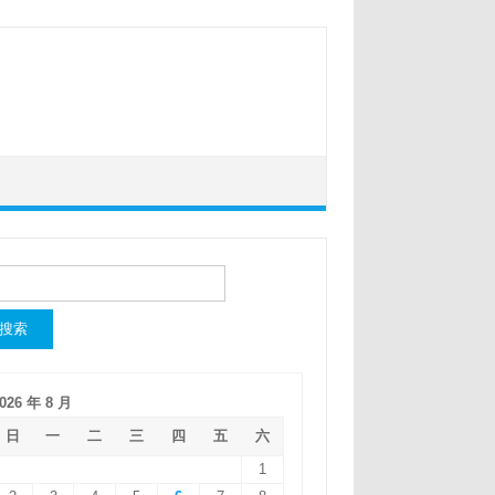
：
026 年 8 月
日
一
二
三
四
五
六
1