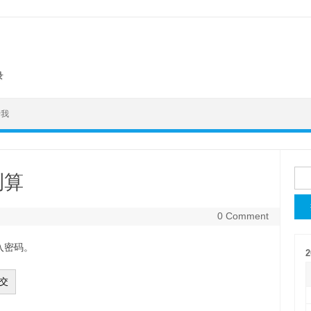
录
于我
搜
测算
索
0 Comment
入密码。
2