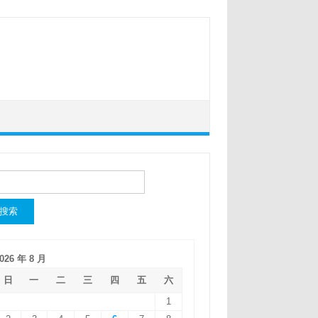
：
026 年 8 月
日
一
二
三
四
五
六
1