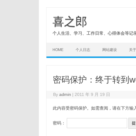
Skip
to
content
喜之郎
个人生活、学习、工作日常、心得体会等记
HOME
个人日志
网站建设
关
密码保护：终于转到wor
By
admin
|
2011 年 9 月 19 日
此内容受密码保护。如需查阅，请在下方输
密码：