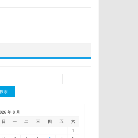
：
026 年 8 月
日
一
二
三
四
五
六
1