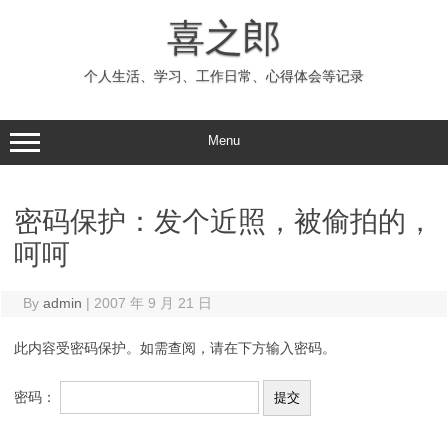
Skip
to
喜之郎
content
个人生活、学习、工作日常、心得体会等记录
Menu
密码保护：发个近照，被偷拍的，
呵呵
By
admin
|
2007 年 9 月 21 日
此内容受密码保护。如需查阅，请在下方输入密码。
密码：