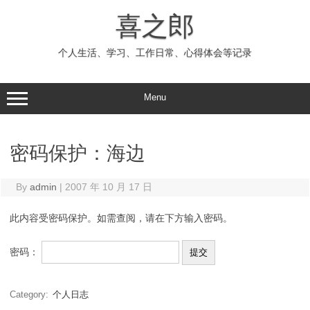
Skip
to
喜之郎
content
个人生活、学习、工作日常、心得体会等记录
Menu
密码保护：海边
By
admin
|
2007 年 10 月 17 日
此内容受密码保护。如需查阅，请在下方输入密码。
密码：
Category:
个人日志